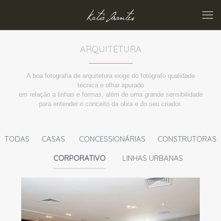
ARQUITETURA
A boa fotografia de arquitetura exige do fotógrafo qualidade
técnica e olhar apurado
em relação a linhas e formas, além de uma grande sensibilidade
para entender o conceito da obra e do seu criador.
TODAS
CASAS
CONCESSIONÁRIAS
CONSTRUTORAS
CORPORATIVO
LINHAS URBANAS