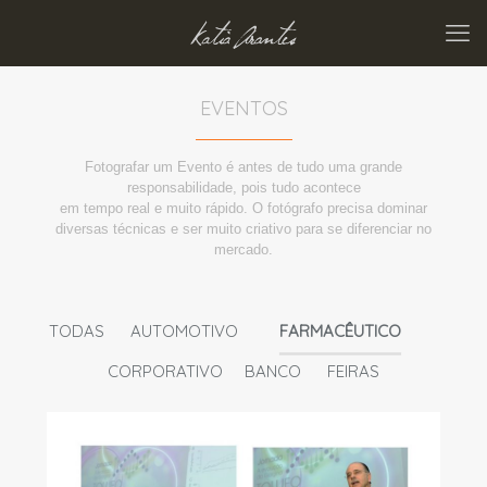
EVENTOS
Fotografar um Evento é antes de tudo uma grande
responsabilidade, pois tudo acontece
em tempo real e muito rápido. O fotógrafo precisa dominar
diversas técnicas e ser muito criativo para se diferenciar no
mercado.
TODAS
AUTOMOTIVO
FARMACÊUTICO
CORPORATIVO
BANCO
FEIRAS